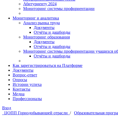
Абитуриенту 2024
Мониторинг системы профориентации
Мониторинг и аналитика
Анализ рынка труда
Документы
Отчёты и дашборды
Мониторинг образования
Документы
Отчёты и дашборды
Мониторинг системы профориентации учащихся об
Отчёты и дашборды
Как зарегистрироваться на Платформе
Документы
Вопрос-ответ
Опросы
Истории успеха
Контакты
Медиа
Профессионалы
Вход
ЦОПП Горнодобывающей отрасли
/
Образовательная прогр