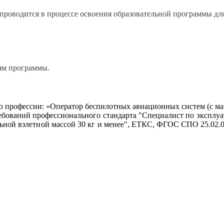
проводится в процессе освоения образовательной программы для
иям программы.
о профессии:
«Оператор беспилотных авиационных систем (с ма
ебований
профессионального
стандарта
"Специалист по эксплуа
ной взлетной массой 30 кг и менее"
,
ЕТКС,
ФГОС
СПО
25.02.