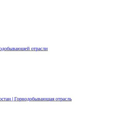
нодобывающей отрасли
остан | Горнодобывающая отрасль