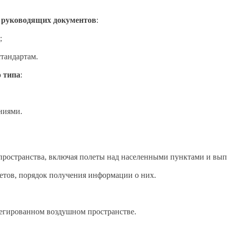
и руководящих документов
:
;
тандартам.
 типа
:
ниями.
пространства, включая полеты над населенными пунктами и вы
етов, порядок получения информации о них.
регированном воздушном пространстве.