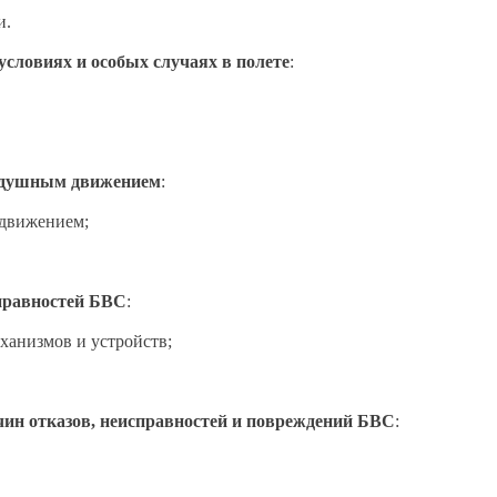
и.
условиях и особых случаях в полете
:
оздушным движением
:
 движением;
правностей БВС
:
ханизмов и устройств;
чин отказов, неисправностей и повреждений БВС
: