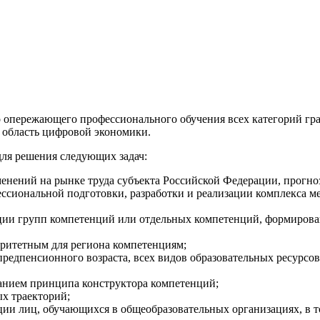
опережающего профессионального обучения всех категорий гра
 область цифровой экономики.
ля решения следующих задач:
енений на рынке труда субъекта Российской Федерации, прогно
сиональной подготовки, разработки и реализации комплекса м
ации групп компетенций или отдельных компетенций, формиров
ритетным для региона компетенциям;
предпенсионного возраста, всех видов образовательных ресурс
анием принципа конструктора компетенций;
х траекторий;
ции лиц, обучающихся в общеобразовательных организациях, в т