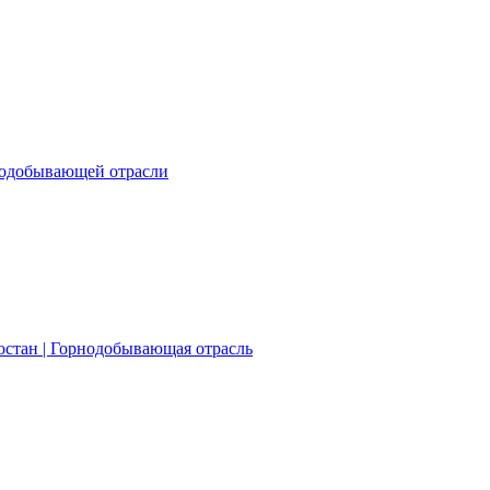
нодобывающей отрасли
остан | Горнодобывающая отрасль