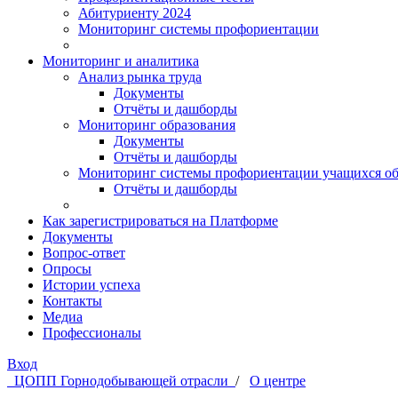
Абитуриенту 2024
Мониторинг системы профориентации
Мониторинг и аналитика
Анализ рынка труда
Документы
Отчёты и дашборды
Мониторинг образования
Документы
Отчёты и дашборды
Мониторинг системы профориентации учащихся об
Отчёты и дашборды
Как зарегистрироваться на Платформе
Документы
Вопрос-ответ
Опросы
Истории успеха
Контакты
Медиа
Профессионалы
Вход
ЦОПП Горнодобывающей отрасли
/
О центре