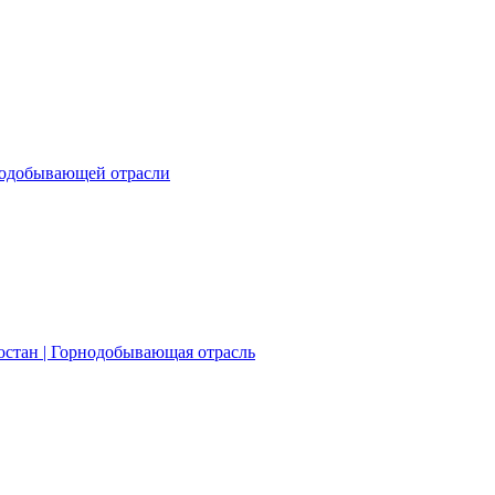
нодобывающей отрасли
остан | Горнодобывающая отрасль