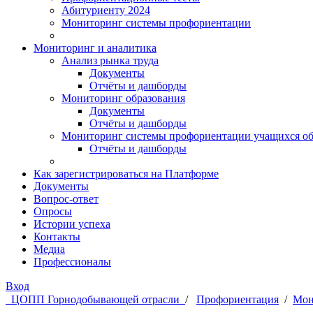
Абитуриенту 2024
Мониторинг системы профориентации
Мониторинг и аналитика
Анализ рынка труда
Документы
Отчёты и дашборды
Мониторинг образования
Документы
Отчёты и дашборды
Мониторинг системы профориентации учащихся об
Отчёты и дашборды
Как зарегистрироваться на Платформе
Документы
Вопрос-ответ
Опросы
Истории успеха
Контакты
Медиа
Профессионалы
Вход
ЦОПП Горнодобывающей отрасли
/
Профориентация
/
Мон